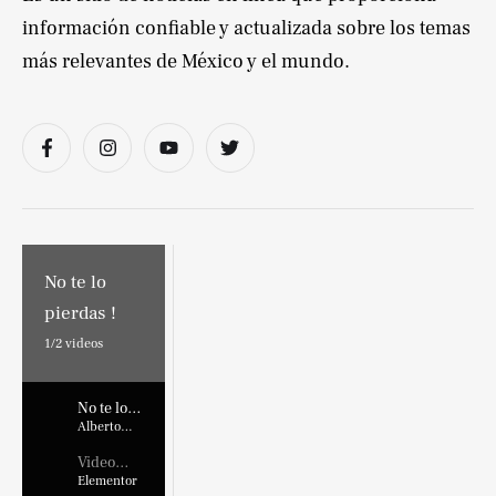
información confiable y actualizada sobre los temas
más relevantes de México y el mundo.
No te lo
pierdas !
1/
2
videos
No te lo
pierdas !
Alberto
Marroquin
Video
Placehold
Elementor