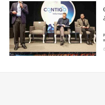
E
p
m