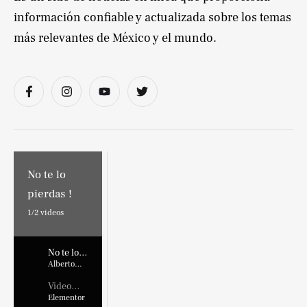
información confiable y actualizada sobre los temas
más relevantes de México y el mundo.
No te lo
pierdas !
1/
2
videos
No te lo
pierdas !
Alberto
Marroquin
Video
Placehold
Elementor