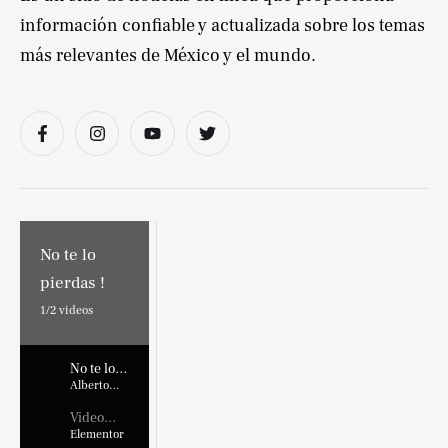
información confiable y actualizada sobre los temas
más relevantes de México y el mundo.
No te lo
pierdas !
1/
2
videos
No te lo
pierdas !
Alberto
Marroquin
Video
Placehold
Elementor