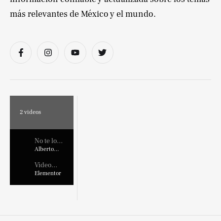
más relevantes de México y el mundo.
2
videos
No te lo
pierdas !
Alberto
Marroquin
Video
Placehold
Elementor
er