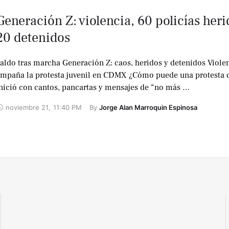
Generación Z: violencia, 60 policías heri
20 detenidos
aldo tras marcha Generación Z: caos, heridos y detenidos Viole
mpaña la protesta juvenil en CDMX ¿Cómo puede una protesta 
nició con cantos, pancartas y mensajes de “no más …
noviembre 21
,
11:40 PM
By 
Jorge Alan Marroquin Espinosa
No te lo
pierdas !