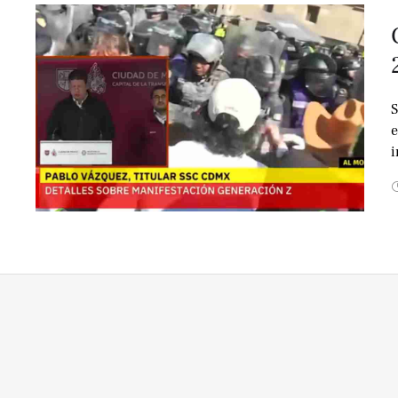
S
e
i