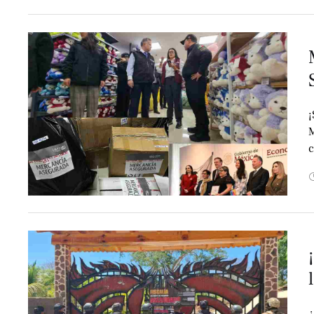
¡
M
c
¿