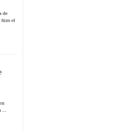
a de
 hizo el
e
en
n …