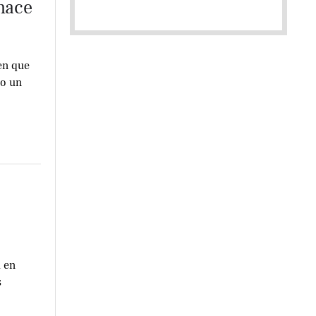
enace
en que
lo un
 en
s