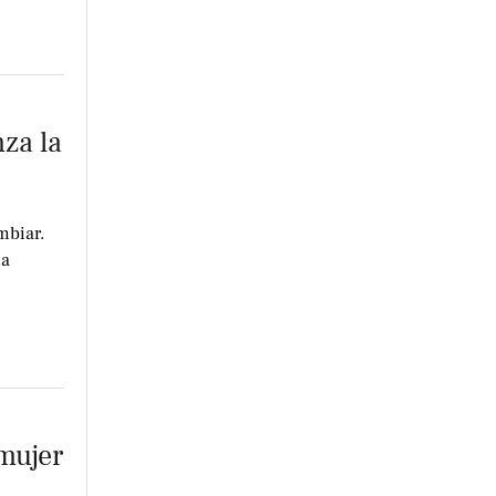
za la
mbiar.
ma
mujer