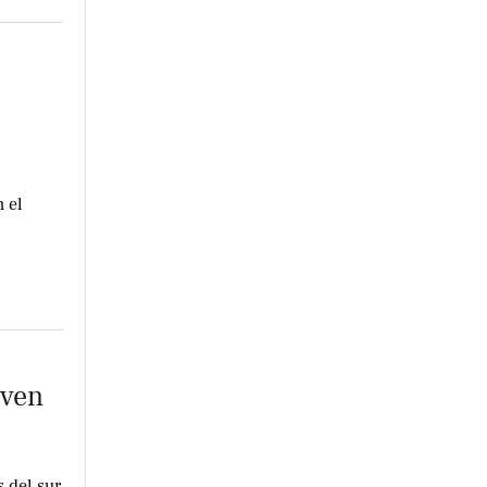
 el
iven
 del sur