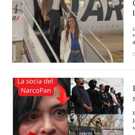
¿
v
d
E
J
s