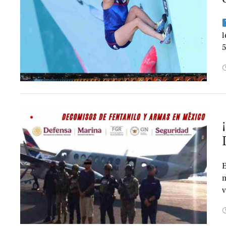
l
5
E
m
v