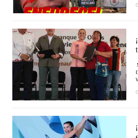
‍
D
V