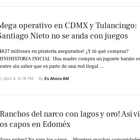
Mega operativo en CDMX y Tulancingo:
Santiago Nieto no se anda con juegos
$827 millones en piratería asegurados! ¿Y tú qué compras?
INIHISTORIA INICIAL ‍ Una madre compra un juguete barato en
entro sin saber que es parte de una red ilegal …
abril 4
,
6:18 PM
By 
Es Ahora AM
¡Ranchos del narco con lagos y oro! Así v
los capos en Edoméx
Zona pobre? No para los capos… Mientras muchas comunidades