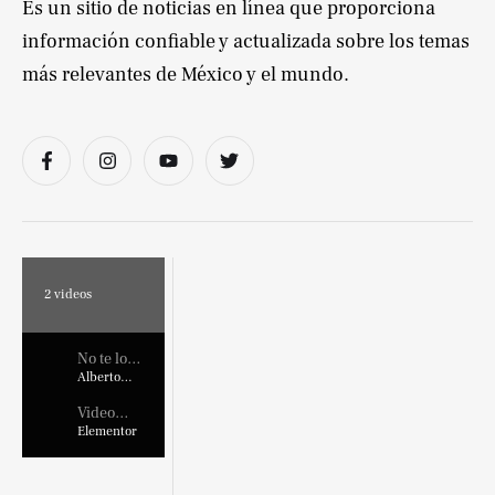
Es un sitio de noticias en línea que proporciona
información confiable y actualizada sobre los temas
más relevantes de México y el mundo.
2
videos
No te lo
pierdas !
Alberto
Marroquin
Video
Placehold
Elementor
er