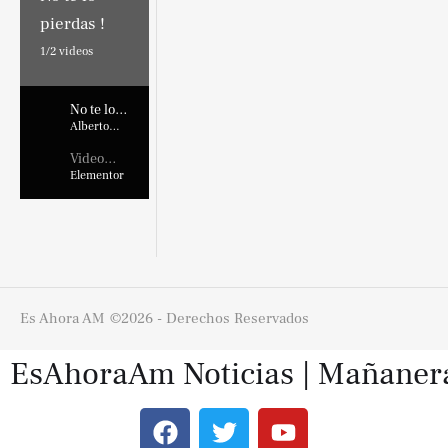
pierdas !
1/
2
videos
No te lo
pierdas !
Alberto
Marroquin
Video
Placehold
Elementor
er
Es Ahora AM
©2026 - Derechos Reservados
EsAhoraAm Noticias | Mañaneras