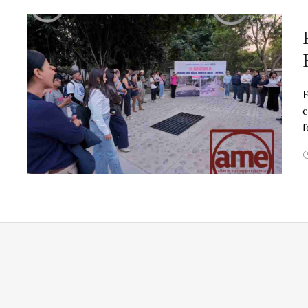
F
c
f