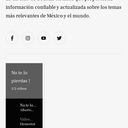
información confiable y actualizada sobre los temas
más relevantes de México y el mundo.
No te lo
pierdas !
1/
2
videos
No te lo
pierdas !
Alberto
Marroquin
Video
Placehold
Elementor