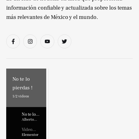
información confiable y actualizada sobre los temas
más relevantes de México y el mundo.
No te lo
pierdas !
1/
2
videos
No te lo
pierdas !
Alberto
Marroquin
Video
Placehold
Elementor