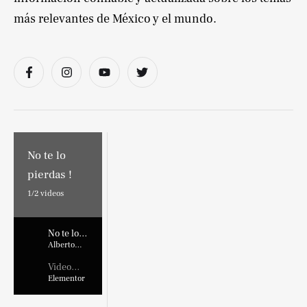
más relevantes de México y el mundo.
No te lo
pierdas !
1/
2
videos
No te lo
pierdas !
Alberto
Marroquin
Video
Placehold
Elementor
er