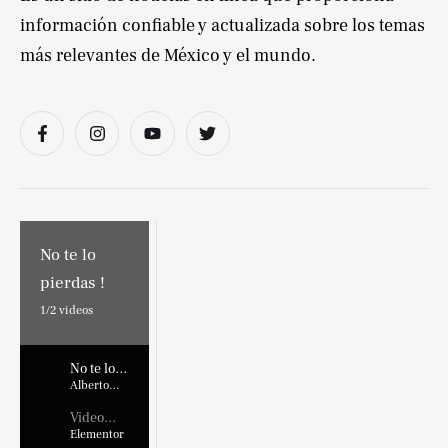
información confiable y actualizada sobre los temas
más relevantes de México y el mundo.
No te lo
pierdas !
1/
2
videos
No te lo
pierdas !
Alberto
Marroquin
Video
Placehold
Elementor