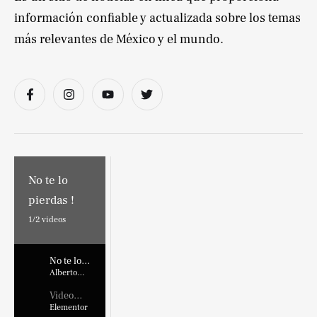
información confiable y actualizada sobre los temas
más relevantes de México y el mundo.
No te lo
pierdas !
1/
2
videos
No te lo
pierdas !
Alberto
Marroquin
Video
Placehold
Elementor