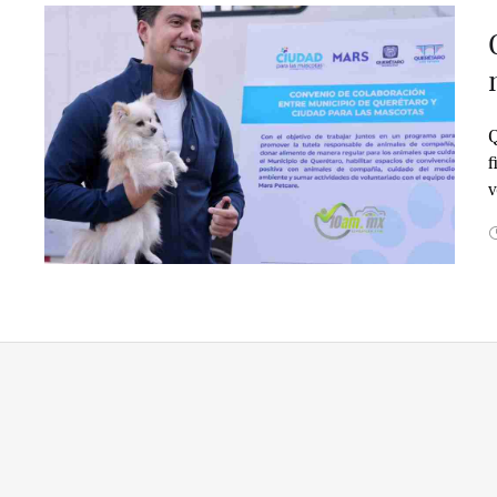
Q
f
v