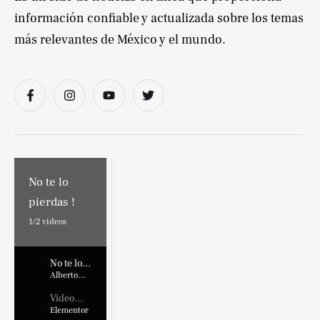
información confiable y actualizada sobre los temas
más relevantes de México y el mundo.
No te lo
pierdas !
1/
2
videos
No te lo
pierdas !
Alberto
Marroquin
Video
Placehold
Elementor