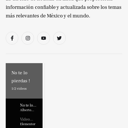
información confiable y actualizada sobre los temas
más relevantes de México y el mundo.
No te lo
pierdas !
1/
2
videos
No te lo
pierdas !
Alberto
Marroquin
Video
Placehold
Elementor