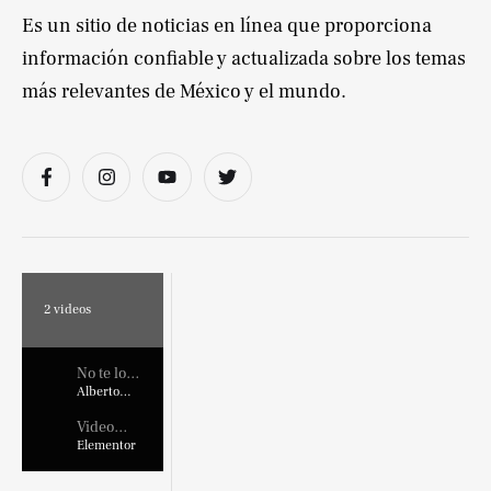
Es un sitio de noticias en línea que proporciona
información confiable y actualizada sobre los temas
más relevantes de México y el mundo.
2
videos
No te lo
pierdas !
Alberto
Marroquin
Video
Placehold
Elementor
er