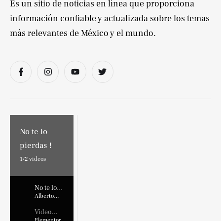
Es un sitio de noticias en línea que proporciona
información confiable y actualizada sobre los temas
más relevantes de México y el mundo.
No te lo
pierdas !
1/
2
videos
No te lo
pierdas !
Alberto
Marroquin
Video
Placehold
Elementor