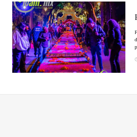
F
d
p