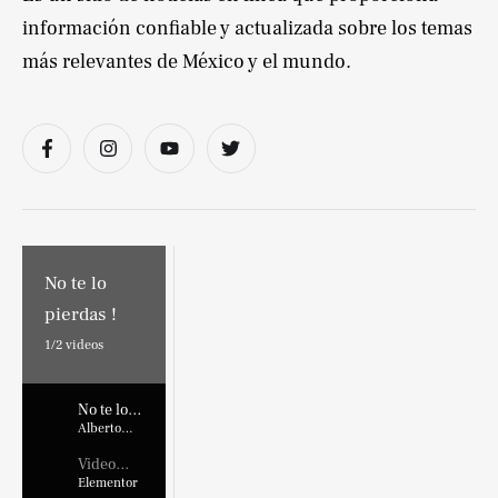
información confiable y actualizada sobre los temas
más relevantes de México y el mundo.
No te lo
pierdas !
1/
2
videos
No te lo
pierdas !
Alberto
Marroquin
Video
Placehold
Elementor