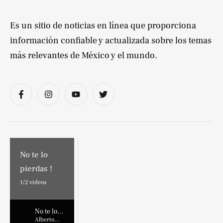
Es un sitio de noticias en línea que proporciona
información confiable y actualizada sobre los temas
más relevantes de México y el mundo.
No te lo
pierdas !
1/
2
videos
No te lo
pierdas !
Alberto