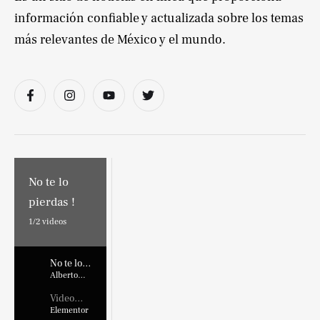
información confiable y actualizada sobre los temas
más relevantes de México y el mundo.
No te lo
pierdas !
1/
2
videos
No te lo
pierdas !
Alberto
Marroquin
Video
Placehold
Elementor