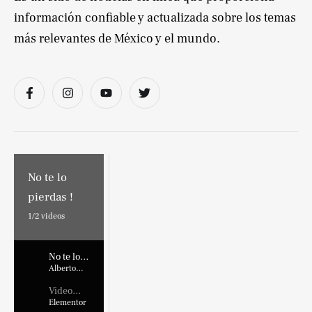
información confiable y actualizada sobre los temas
más relevantes de México y el mundo.
No te lo
pierdas !
1/
2
videos
No te lo
pierdas !
Alberto
Marroquin
Video
Placehold
Elementor