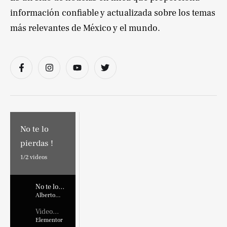
información confiable y actualizada sobre los temas
más relevantes de México y el mundo.
No te lo
pierdas !
1/
2
videos
No te lo
pierdas !
Alberto
Marroquin
Video
Placehold
Elementor