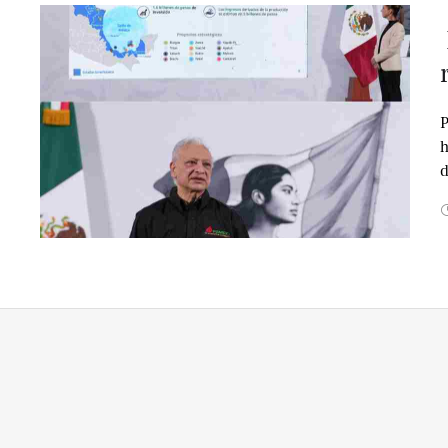
P
h
d