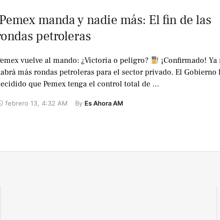
️ Pemex manda y nadie más: El fin de las
rondas petroleras
emex vuelve al mando: ¿Victoria o peligro?
¡Confirmado! Ya
abrá más rondas petroleras para el sector privado. El Gobierno 
ecidido que Pemex tenga el control total de …
febrero 13
,
4:32 AM
By 
Es Ahora AM
2
videos