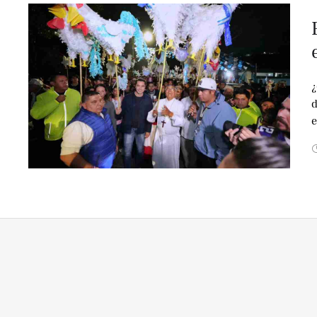
¿
d
e