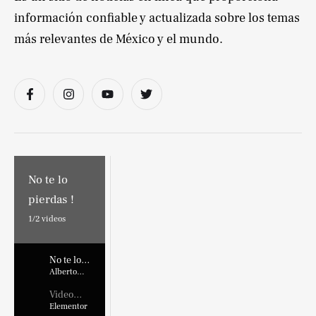
información confiable y actualizada sobre los temas
más relevantes de México y el mundo.
No te lo
pierdas !
1/
2
videos
No te lo
pierdas !
Alberto
Marroquin
Video
Placehold
Elementor