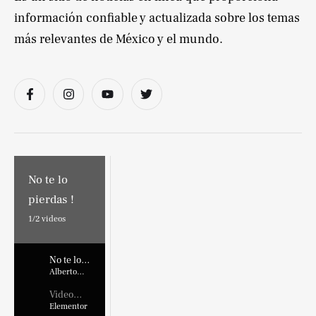
información confiable y actualizada sobre los temas
más relevantes de México y el mundo.
No te lo
pierdas !
1/
2
videos
No te lo
pierdas !
Alberto
Marroquin
Video
Placehold
Elementor