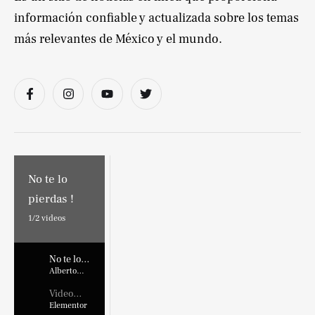
información confiable y actualizada sobre los temas
más relevantes de México y el mundo.
No te lo
pierdas !
1/
2
videos
No te lo
pierdas !
Alberto
Marroquin
Video
Placehold
Elementor