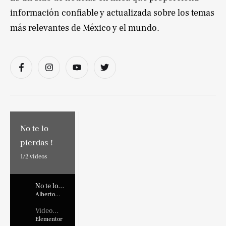
información confiable y actualizada sobre los temas
más relevantes de México y el mundo.
No te lo
pierdas !
1/
2
videos
No te lo
pierdas !
Alberto
Marroquin
Video
Placehold
Elementor