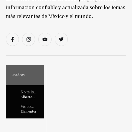
información confiable y actualizada sobre los temas
más relevantes de México y el mundo.
2
videos
No te lo
pierdas !
Alberto
Marroquin
Video
Placehold
Elementor
er