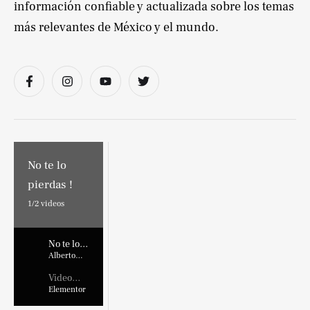
información confiable y actualizada sobre los temas
más relevantes de México y el mundo.
No te lo
pierdas !
1/
2
videos
No te lo
pierdas !
Alberto
Marroquin
Video
Placehold
Elementor
er