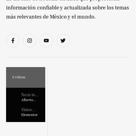
información confiable y actualizada sobre los temas
más relevantes de México y el mundo.
2
videos
No te lo
pierdas !
Alberto
Marroquin
Video
Placehold
Elementor
er