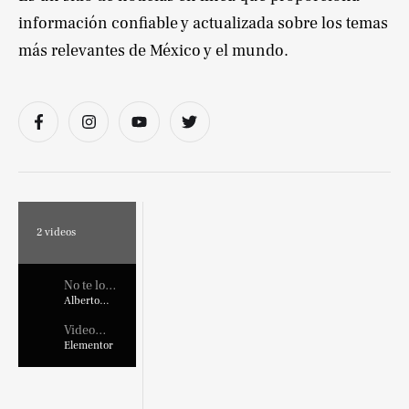
información confiable y actualizada sobre los temas
más relevantes de México y el mundo.
2
videos
No te lo
pierdas !
Alberto
Marroquin
Video
Placehold
Elementor
er