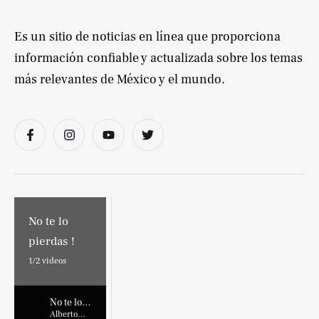
Es un sitio de noticias en línea que proporciona
información confiable y actualizada sobre los temas
más relevantes de México y el mundo.
No te lo
pierdas !
1/
2
videos
No te lo
pierdas !
Alberto