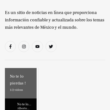
Es un sitio de noticias en línea que proporciona
información confiable y actualizada sobre los temas
más relevantes de México y el mundo.
No te lo
pierdas !
1/
2
videos
No te lo
pierdas !
Alberto