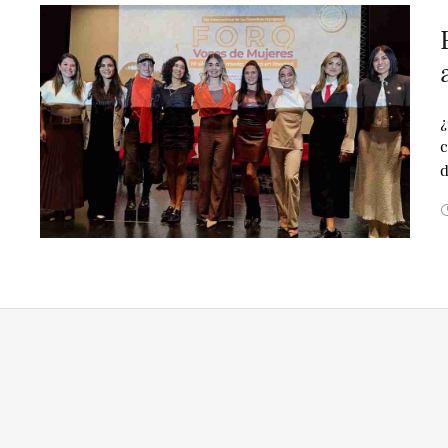
¿
c
d