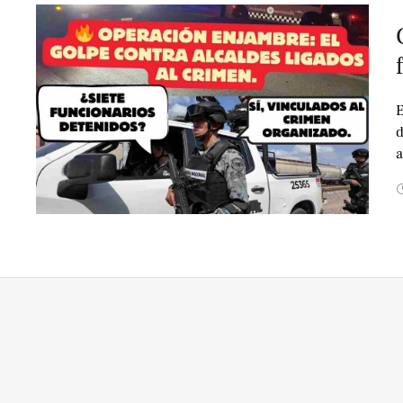
E
d
a
S