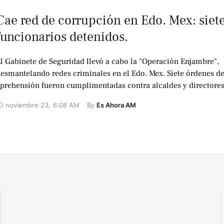
Cae red de corrupción en Edo. Mex: siet
funcionarios detenidos.
l Gabinete de Seguridad llevó a cabo la "Operación Enjambre",
esmantelando redes criminales en el Edo. Mex. Siete órdenes d
prehensión fueron cumplimentadas contra alcaldes y directores
eguridad Pública. …
noviembre 23
,
6:08 AM
By 
Es Ahora AM
No te lo
pierdas !