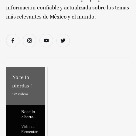
información confiable y actualizada sobre los temas
más relevantes de México y el mundo.
No te lo
pierdas !
1/
2
videos
No te lo
pierdas !
Alberto
Marroquin
Video
Placehold
Elementor