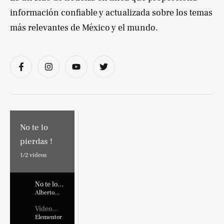
información confiable y actualizada sobre los temas
más relevantes de México y el mundo.
No te lo
pierdas !
1/
2
videos
No te lo
pierdas !
Alberto
Marroquin
Video
Placehold
Elementor