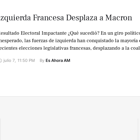
Izquierda Francesa Desplaza a Macron
esultado Electoral Impactante ¿Qué sucedió? En un giro polític
nesperado, las fuerzas de izquierda han conquistado la mayoría 
ecientes elecciones legislativas francesas, desplazando a la coa
iderada por …
julio 7
,
11:50 PM
By 
Es Ahora AM
No te lo
pierdas !