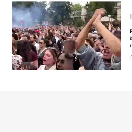
R
i
r
l