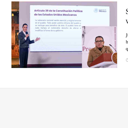
J
b
q