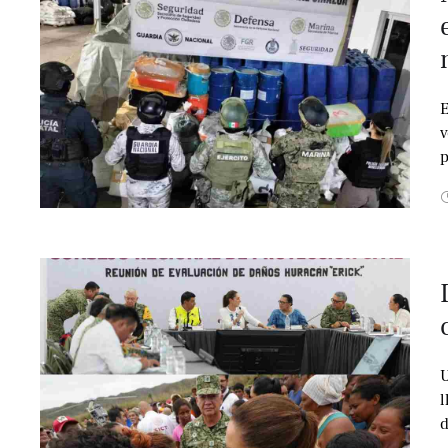
E
v
p
U
l
d