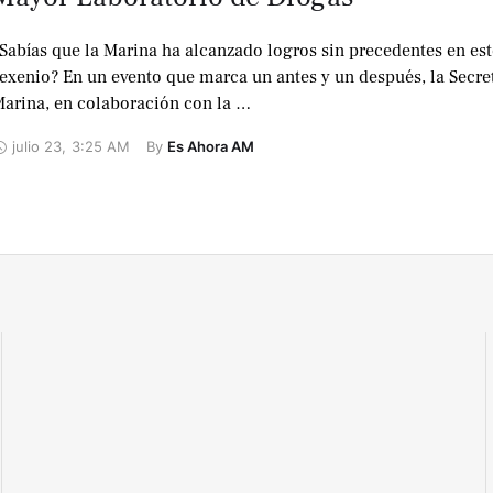
Sabías que la Marina ha alcanzado logros sin precedentes en est
exenio? En un evento que marca un antes y un después, la Secre
arina, en colaboración con la …
julio 23
,
3:25 AM
By 
Es Ahora AM
2
videos
No te lo
pierdas !
Alberto
Marroquin
Video