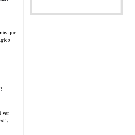
 más que
lgico
e
l ver
ed”,