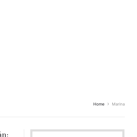
Home
Marina
án;