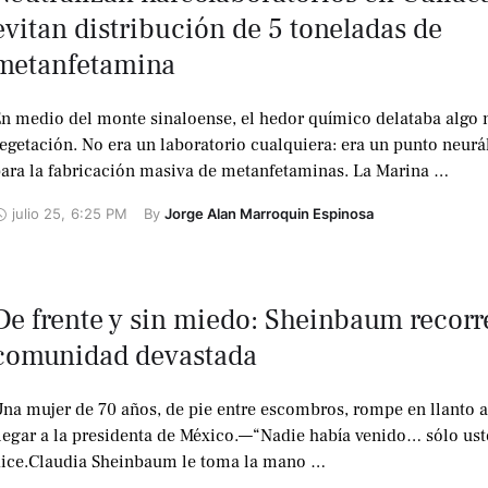
evitan distribución de 5 toneladas de
metanfetamina
n medio del monte sinaloense, el hedor químico delataba algo
egetación. No era un laboratorio cualquiera: era un punto neurá
ara la fabricación masiva de metanfetaminas. La Marina …
julio 25
,
6:25 PM
By 
Jorge Alan Marroquin Espinosa
De frente y sin miedo: Sheinbaum recorr
comunidad devastada
na mujer de 70 años, de pie entre escombros, rompe en llanto a
legar a la presidenta de México.—“Nadie había venido… sólo ust
ice.Claudia Sheinbaum le toma la mano …