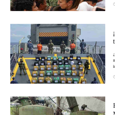
¿
n
i