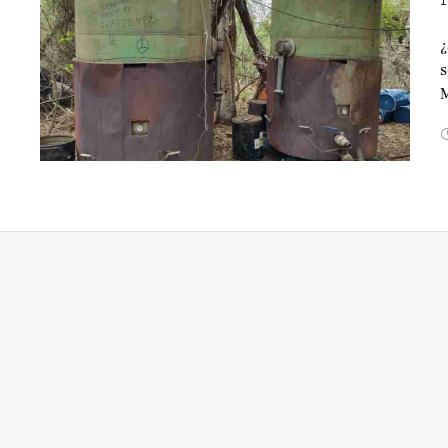
¿
s
M