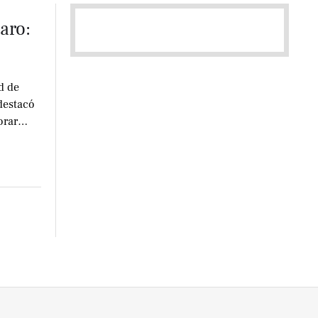
aro:
d de
destacó
orar