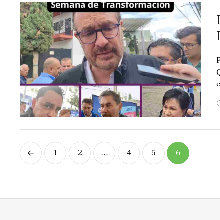
P
Q
e
s
1
2
…
4
5
6