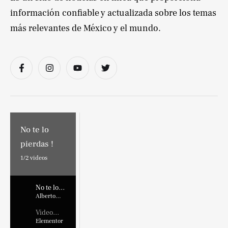
información confiable y actualizada sobre los temas
más relevantes de México y el mundo.
No te lo
pierdas !
1/
2
videos
No te lo
pierdas !
Alberto
Marroquin
Video
Placehold
Elementor