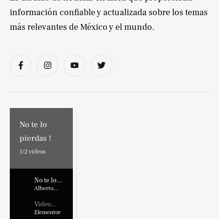
información confiable y actualizada sobre los temas
más relevantes de México y el mundo.
No te lo
pierdas !
1/
2
videos
No te lo
pierdas !
Alberto
Marroquin
Video
Placehold
Elementor