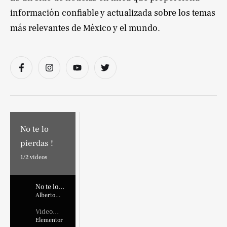
información confiable y actualizada sobre los temas
más relevantes de México y el mundo.
No te lo
pierdas !
1/
2
videos
No te lo
pierdas !
Alberto
Marroquin
Video
Placehold
Elementor