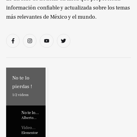
información confiable y actualizada sobre los temas
más relevantes de México y el mundo.
No te lo
pierdas !
1/
2
videos
No te lo
pierdas !
Alberto
Marroquin
Video
Placehold
Elementor